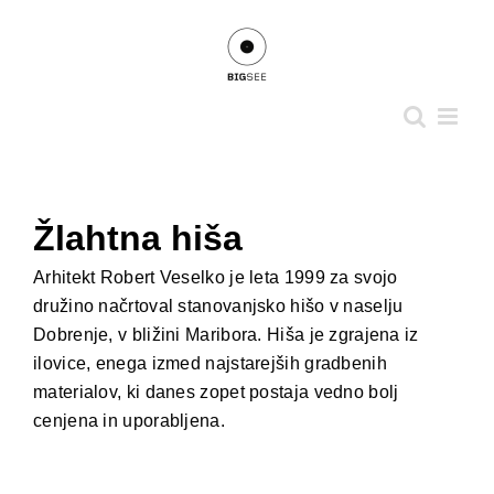
Skip
to
content
View
Larger
Žlahtna hiša
Image
Arhitekt Robert Veselko je leta 1999 za svojo
družino načrtoval stanovanjsko hišo v naselju
Dobrenje, v bližini Maribora. Hiša je zgrajena iz
ilovice, enega izmed najstarejših gradbenih
materialov, ki danes zopet postaja vedno bolj
cenjena in uporabljena.