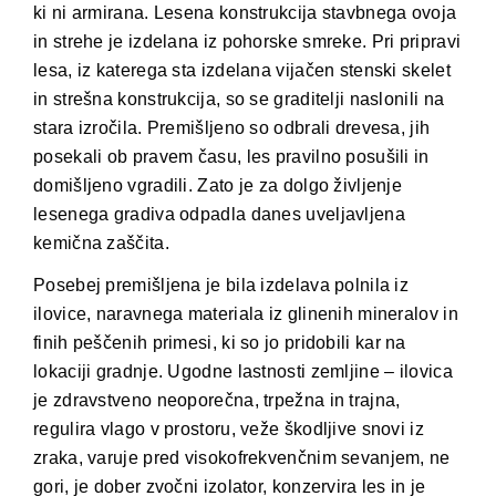
ki ni armirana. Lesena konstrukcija stavbnega ovoja
in strehe je izdelana iz pohorske smreke. Pri pripravi
lesa, iz katerega sta izdelana vijačen stenski skelet
in strešna konstrukcija, so se graditelji naslonili na
stara izročila. Premišljeno so odbrali drevesa, jih
posekali ob pravem času, les pravilno posušili in
domišljeno vgradili. Zato je za dolgo življenje
lesenega gradiva odpadla danes uveljavljena
kemična zaščita.
Posebej premišljena je bila izdelava polnila iz
ilovice, naravnega materiala iz glinenih mineralov in
finih peščenih primesi, ki so jo pridobili kar na
lokaciji gradnje. Ugodne lastnosti zemljine – ilovica
je zdravstveno neoporečna, trpežna in trajna,
regulira vlago v prostoru, veže škodljive snovi iz
zraka, varuje pred visokofrekvenčnim sevanjem, ne
gori, je dober zvočni izolator, konzervira les in je