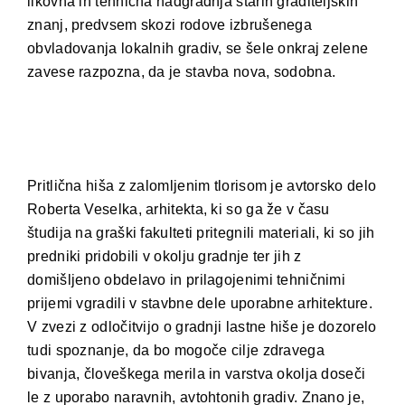
likovna in tehnična nadgradnja starih graditeljskih
znanj, predvsem skozi rodove izbrušenega
obvladovanja lokalnih gradiv, se šele onkraj zelene
zavese razpozna, da je stavba nova, sodobna.
Pritlična hiša z zalomljenim tlorisom je avtorsko delo
Roberta Veselka, arhitekta, ki so ga že v času
študija na graški fakulteti pritegnili materiali, ki so jih
predniki pridobili v okolju gradnje ter jih z
domišljeno obdelavo in prilagojenimi tehničnimi
prijemi vgradili v stavbne dele uporabne arhitekture.
V zvezi z odločitvijo o gradnji lastne hiše je dozorelo
tudi spoznanje, da bo mogoče cilje zdravega
bivanja, človeškega merila in varstva okolja doseči
le z uporabo naravnih, avtohtonih gradiv. Znano je,