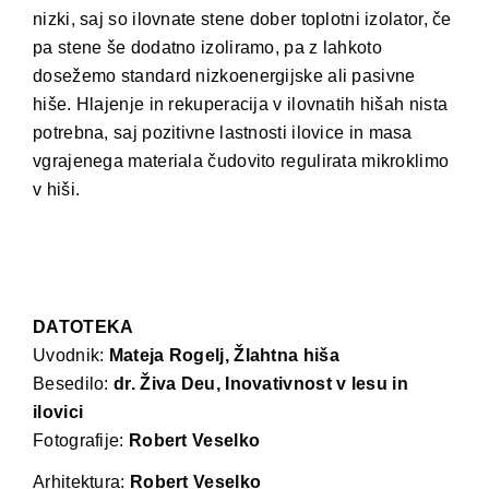
nizki, saj so ilovnate stene dober toplotni izolator, če
pa stene še dodatno izoliramo, pa z lahkoto
dosežemo standard nizkoenergijske ali pasivne
hiše. Hlajenje in rekuperacija v ilovnatih hišah nista
potrebna, saj pozitivne lastnosti ilovice in masa
vgrajenega materiala čudovito regulirata mikroklimo
v hiši.
DATOTEKA
Uvodnik:
Mateja Rogelj, Žlahtna hiša
Besedilo:
dr. Živa Deu, Inovativnost v lesu in
ilovici
Fotografije:
Robert Veselko
Arhitektura:
Robert Veselko