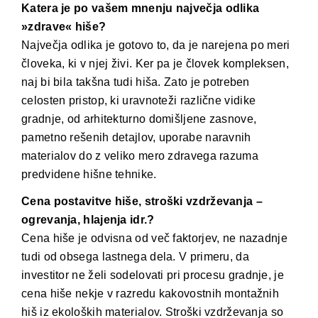
Katera je po vašem mnenju največja odlika
»zdrave« hiše?
Največja odlika je gotovo to, da je narejena po meri
človeka, ki v njej živi. Ker pa je človek kompleksen,
naj bi bila takšna tudi hiša. Zato je potreben
celosten pristop, ki uravnoteži različne vidike
gradnje, od arhitekturno domišljene zasnove,
pametno rešenih detajlov, uporabe naravnih
materialov do z veliko mero zdravega razuma
predvidene hišne tehnike.
Cena postavitve hiše, stroški vzdrževanja –
ogrevanja, hlajenja idr.?
Cena hiše je odvisna od več faktorjev, ne nazadnje
tudi od obsega lastnega dela. V primeru, da
investitor ne želi sodelovati pri procesu gradnje, je
cena hiše nekje v razredu kakovostnih montažnih
hiš iz ekoloških materialov. Stroški vzdrževanja so