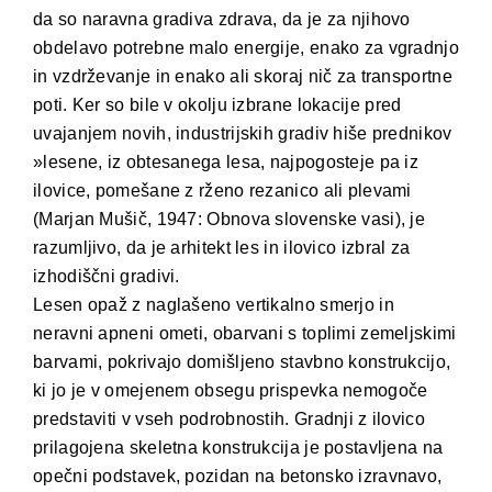
da so naravna gradiva zdrava, da je za njihovo
obdelavo potrebne malo energije, enako za vgradnjo
in vzdrževanje in enako ali skoraj nič za transportne
poti. Ker so bile v okolju izbrane lokacije pred
uvajanjem novih, industrijskih gradiv hiše prednikov
»lesene, iz obtesanega lesa, najpogosteje pa iz
ilovice, pomešane z rženo rezanico ali plevami
(Marjan Mušič, 1947: Obnova slovenske vasi), je
razumljivo, da je arhitekt les in ilovico izbral za
izhodiščni gradivi.
Lesen opaž z naglašeno vertikalno smerjo in
neravni apneni ometi, obarvani s toplimi zemeljskimi
barvami, pokrivajo domišljeno stavbno konstrukcijo,
ki jo je v omejenem obsegu prispevka nemogoče
predstaviti v vseh podrobnostih. Gradnji z ilovico
prilagojena skeletna konstrukcija je postavljena na
opečni podstavek, pozidan na betonsko izravnavo,