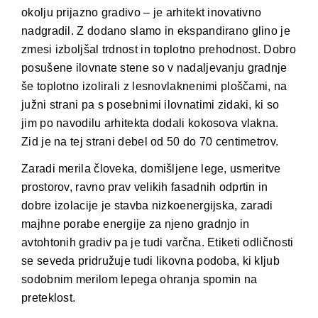
okolju prijazno gradivo – je arhitekt inovativno
nadgradil. Z dodano slamo in ekspandirano glino je
zmesi izboljšal trdnost in toplotno prehodnost. Dobro
posušene ilovnate stene so v nadaljevanju gradnje
še toplotno izolirali z lesnovlaknenimi ploščami, na
južni strani pa s posebnimi ilovnatimi zidaki, ki so
jim po navodilu arhitekta dodali kokosova vlakna.
Zid je na tej strani debel od 50 do 70 centimetrov.
Zaradi merila človeka, domišljene lege, usmeritve
prostorov, ravno prav velikih fasadnih odprtin in
dobre izolacije je stavba nizkoenergijska, zaradi
majhne porabe energije za njeno gradnjo in
avtohtonih gradiv pa je tudi varčna. Etiketi odličnosti
se seveda pridružuje tudi likovna podoba, ki kljub
sodobnim merilom lepega ohranja spomin na
preteklost.