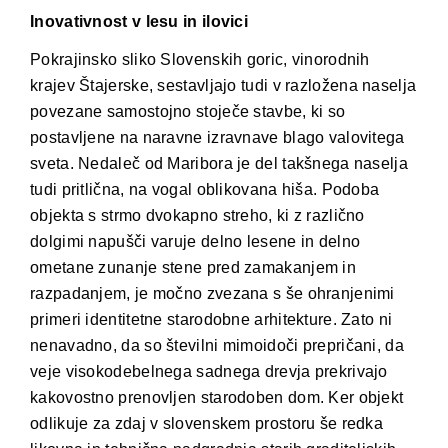
Inovativnost v lesu in ilovici
Pokrajinsko sliko Slovenskih goric, vinorodnih
krajev Štajerske, sestavljajo tudi v razložena naselja
povezane samostojno stoječe stavbe, ki so
postavljene na naravne izravnave blago valovitega
sveta. Nedaleč od Maribora je del takšnega naselja
tudi pritlična, na vogal oblikovana hiša. Podoba
objekta s strmo dvokapno streho, ki z različno
dolgimi napušči varuje delno lesene in delno
ometane zunanje stene pred zamakanjem in
razpadanjem, je močno zvezana s še ohranjenimi
primeri identitetne starodobne arhitekture. Zato ni
nenavadno, da so številni mimoidoči prepričani, da
veje visokodebelnega sadnega drevja prekrivajo
kakovostno prenovljen starodoben dom. Ker objekt
odlikuje za zdaj v slovenskem prostoru še redka