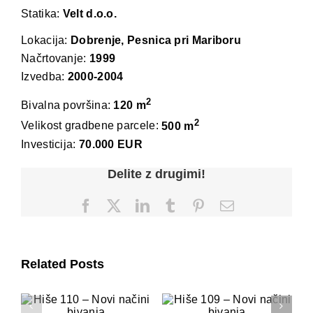
Statika:
Velt d.o.o.
Lokacija:
Dobrenje, Pesnica pri Mariboru
Načrtovanje:
1999
Izvedba:
2000-2004
2
Bivalna površina:
120 m
2
Velikost gradbene parcele:
500 m
Investicija:
70.000 EUR
Delite z drugimi!
Facebook
X
LinkedIn
Tumblr
Pinterest
Email
Related Posts
Hiše 110 – Novi
Hiše 109 – Novi