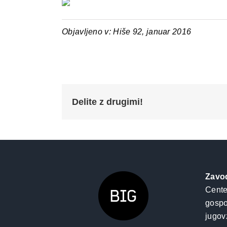
Objavljeno v: Hiše 92, januar 2016
Delite z drugimi!
Zavo
Cente
gospo
jugov