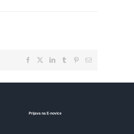
Facebook
X
LinkedIn
Tumblr
Pinterest
Email
Prijava na E-novice