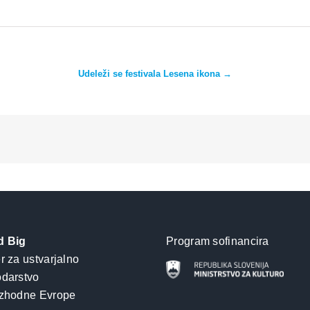
Udeleži se festivala Lesena ikona →
d Big
Program sofinancira
r za ustvarjalno
darstvo
zhodne Evrope