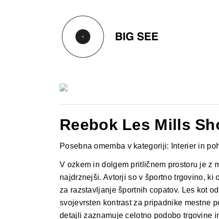
Skip
to
content
Reebok Les Mills Sh
Posebna omemba v kategoriji: Interier in po
V ozkem in dolgem pritličnem prostoru je z mi
najdrznejši. Avtorji so v športno trgovino, k
za razstavljanje športnih copatov. Les kot o
svojevrsten kontrast za pripadnike mestne p
detajli zaznamuje celotno podobo trgovine 