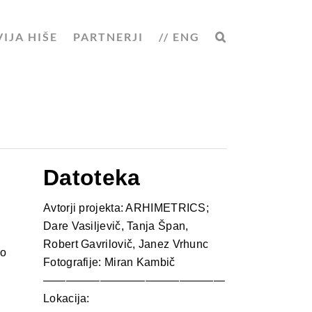
VIJA HIŠE
PARTNERJI
// ENG
Datoteka
Avtorji projekta: ARHIMETRICS;
Dare Vasiljevič, Tanja Špan,
Robert Gavrilovič, Janez Vrhunc
no
Fotografije: Miran Kambič
————————————————
Lokacija:
u