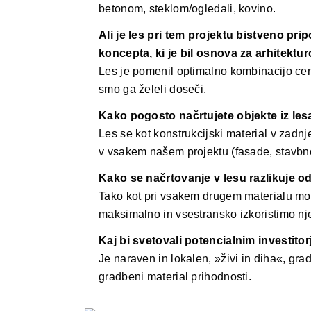
betonom, steklom/ogledali, kovino.
Ali je les pri tem projektu bistveno p
koncepta, ki je bil osnova za arhitektu
Les je pomenil optimalno kombinacijo ceno
smo ga želeli doseči.
Kako pogosto načrtujete objekte iz les
Les se kot konstrukcijski material v zadn
v vsakem našem projektu (fasade, stavbno
Kako se načrtovanje v lesu razlikuje o
Tako kot pri vsakem drugem materialu mor
maksimalno in vsestransko izkoristimo nj
Kaj bi svetovali potencialnim investitor
Je naraven in lokalen, »živi in diha«, grad
gradbeni material prihodnosti.