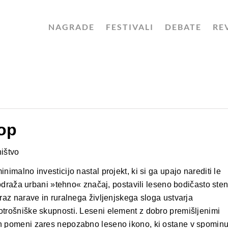
NAGRADE
FESTIVALI
DEBATE
RE
op
hištvo
nimalno investicijo nastal projekt, ki si ga upajo narediti le
i odraža urbani »tehno« značaj, postavili leseno bodičasto ste
draz narave in ruralnega življenjskega sloga ustvarja
otrošniške skupnosti. Leseni element z dobro premišljenimi
in pomeni zares nepozabno leseno ikono, ki ostane v spomin