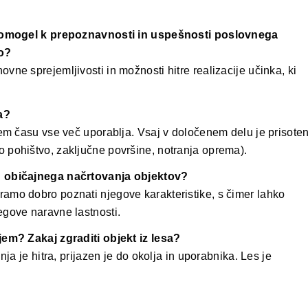
ripomogel k prepoznavnosti in uspešnosti poslovnega
ro?
vne sprejemljivosti in možnosti hitre realizacije učinka, ki
a?
jem času vse več uporablja. Vsaj v določenem delu je prisote
 pohištvo, zaključne površine, notranja oprema).
d običajnega načrtovanja objektov?
amo dobro poznati njegove karakteristike, s čimer lahko
egove naravne lastnosti.
jem? Zakaj zgraditi objekt iz lesa?
nja je hitra, prijazen je do okolja in uporabnika. Les je