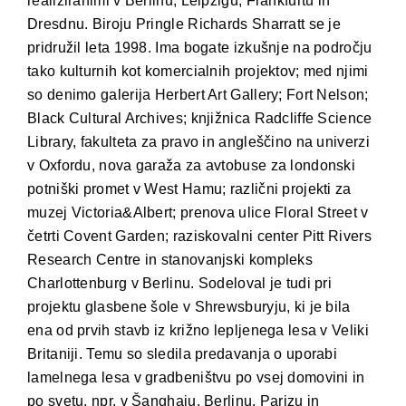
realiziranimi v Berlinu, Leipzigu, Frankfurtu in
Dresdnu. Biroju Pringle Richards Sharratt se je
pridružil leta 1998. Ima bogate izkušnje na področju
tako kulturnih kot komercialnih projektov; med njimi
so denimo galerija Herbert Art Gallery; Fort Nelson;
Black Cultural Archives; knjižnica Radcliffe Science
Library, fakulteta za pravo in angleščino na univerzi
v Oxfordu, nova garaža za avtobuse za londonski
potniški promet v West Hamu; različni projekti za
muzej Victoria&Albert; prenova ulice Floral Street v
četrti Covent Garden; raziskovalni center Pitt Rivers
Research Centre in stanovanjski kompleks
Charlottenburg v Berlinu. Sodeloval je tudi pri
projektu glasbene šole v Shrewsburyju, ki je bila
ena od prvih stavb iz križno lepljenega lesa v Veliki
Britaniji. Temu so sledila predavanja o uporabi
lamelnega lesa v gradbeništvu po vsej domovini in
po svetu, npr. v Šanghaju, Berlinu, Parizu in