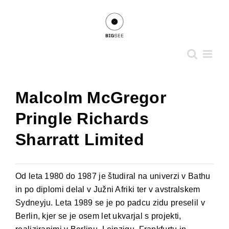
Skip
to
content
View
Malcolm McGregor
Larger
Image
Pringle Richards
Sharratt Limited
Od leta 1980 do 1987 je študiral na univerzi v Bathu
in po diplomi delal v Južni Afriki ter v avstralskem
Sydneyju. Leta 1989 se je po padcu zidu preselil v
Berlin, kjer se je osem let ukvarjal s projekti,