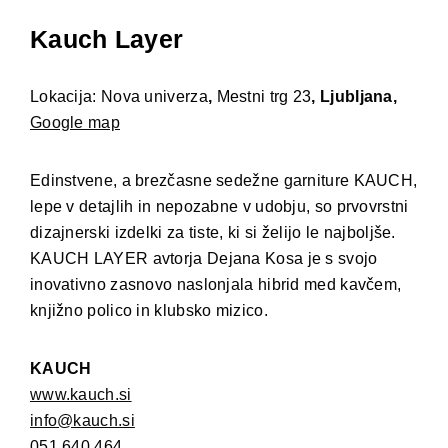
Kauch Layer
Lokacija: Nova univerza
,
M
estni trg 23
, Ljubljana,
Google map
Edinstvene, a brezčasne sedežne garniture KAUCH,
lepe v detajlih in nepozabne v udobju, so prvovrstni
dizajnerski izdelki za tiste, ki si želijo le najboljše.
KAUCH LAYER avtorja Dejana Kosa je s svojo
inovativno zasnovo naslonjala hibrid med kavčem,
knjižno polico in klubsko mizico.
KAUCH
www.kauch.si
info@kauch.si
051 640 464