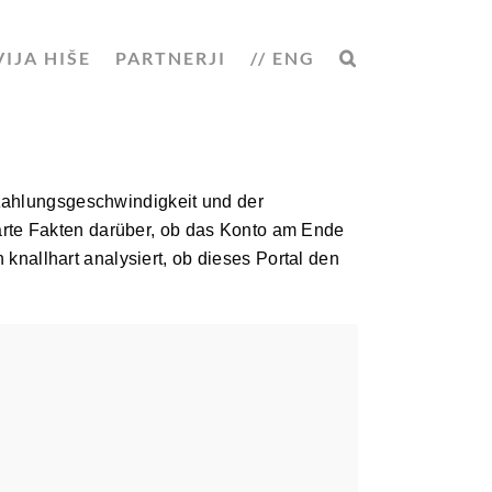
VIJA HIŠE
PARTNERJI
// ENG
szahlungsgeschwindigkeit und der
harte Fakten darüber, ob das Konto am Ende
 knallhart analysiert, ob dieses Portal den