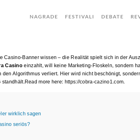
NAGRADE
FESTIVALI
DEBATE
RE
e Casino-Banner wissen – die Realität spielt sich in der Au
a Casino
einzahlt, will keine Marketing-Floskeln, sondern 
 den Algorithmus verliert. Hier wird nicht beschönigt, sondern
6 standhält.Read more here:
https://cobra-cazino1.com
.
ler wirklich sagen
asino seriös?