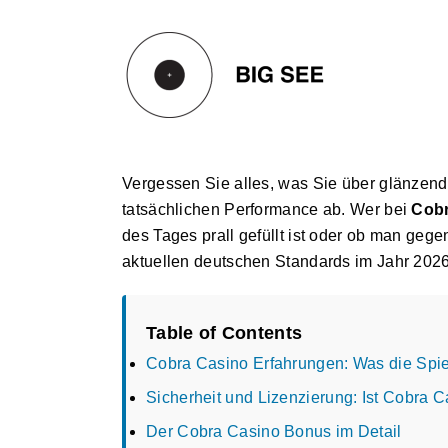
Skip
to
content
Vergessen Sie alles, was Sie über glänzend
tatsächlichen Performance ab. Wer bei
Cobr
des Tages prall gefüllt ist oder ob man gegen
aktuellen deutschen Standards im Jahr 202
Table of Contents
Cobra Casino Erfahrungen: Was die Spie
Sicherheit und Lizenzierung: Ist Cobra C
Der Cobra Casino Bonus im Detail