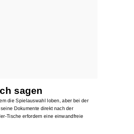
ich sagen
lem die Spielauswahl loben, aber bei der
r seine Dokumente direkt nach der
aler-Tische erfordern eine einwandfreie