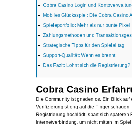
Cobra Casino Login und Kontoverwaltun
Mobiles Glücksspiel: Die Cobra Casino 
Spieleportfolio: Mehr als nur bunte Pixel
Zahlungsmethoden und Transaktionsges
Strategische Tipps für den Spielalltag
Support-Qualität: Wenn es brennt
Das Fazit: Lohnt sich die Registrierung?
Cobra Casino Erfahr
Die Community ist gnadenlos. Ein Blick auf 
Verifizierung streng auf die Finger schauen
Registrierung hochlädt, spart sich späteren 
Internetverbindung, um nicht mitten im Spie