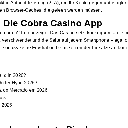
ktor-Authentifizierung (2FA), um Ihr Konto gegen unbefugten 
teten Browser-Caches, die geleert werden müssen.
: Die Cobra Casino App
oaden? Fehlanzeige. Das Casino setzt konsequent auf eine
verschwendet und die Seite auf jedem Smartphone – egal ob 
t, sodass keine Frustration beim Setzen der Einsätze aufkom
alid in 2026?
ch der Hype 2026?
ca do Mercado em 2026
ots
l 2026