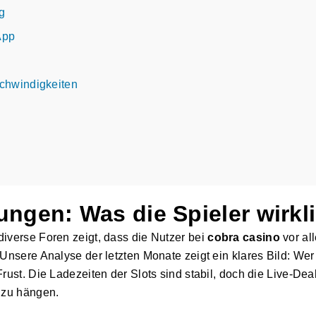
g
App
chwindigkeiten
ungen: Was die Spieler wirkl
diverse Foren zeigt, dass die Nutzer bei
cobra casino
vor al
. Unsere Analyse der letzten Monate zeigt ein klares Bild: We
Frust. Die Ladezeiten der Slots sind stabil, doch die Live-De
l zu hängen.