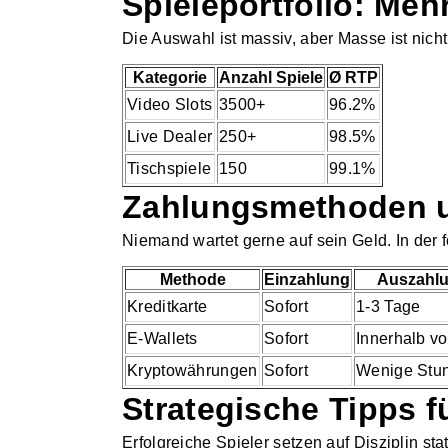
Spieleportfolio: Mehr
Die Auswahl ist massiv, aber Masse ist nich
Kategorie
Anzahl Spiele
Ø RTP
Video Slots
3500+
96.2%
Live Dealer
250+
98.5%
Tischspiele
150
99.1%
Zahlungsmethoden u
Niemand wartet gerne auf sein Geld. In der 
Methode
Einzahlung
Auszahl
Kreditkarte
Sofort
1-3 Tage
E-Wallets
Sofort
Innerhalb v
Kryptowährungen
Sofort
Wenige Stu
Strategische Tipps f
Erfolgreiche Spieler setzen auf Disziplin st