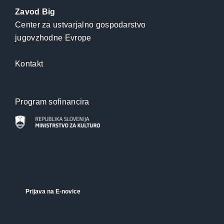
Zavod Big
Center za ustvarjalno gospodarstvo
jugovzhodne Evrope
Kontakt
Program sofinancira
Prijava na E-novice