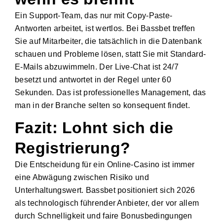
Ein Support-Team, das nur mit Copy-Paste-
Antworten arbeitet, ist wertlos. Bei Bassbet treffen
Sie auf Mitarbeiter, die tatsächlich in die Datenbank
schauen und Probleme lösen, statt Sie mit Standard-
E-Mails abzuwimmeln. Der Live-Chat ist 24/7
besetzt und antwortet in der Regel unter 60
Sekunden. Das ist professionelles Management, das
man in der Branche selten so konsequent findet.
Fazit: Lohnt sich die
Registrierung?
Die Entscheidung für ein Online-Casino ist immer
eine Abwägung zwischen Risiko und
Unterhaltungswert. Bassbet positioniert sich 2026
als technologisch führender Anbieter, der vor allem
durch Schnelligkeit und faire Bonusbedingungen