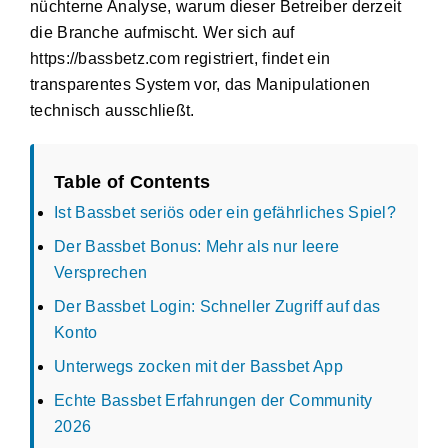
nüchterne Analyse, warum dieser Betreiber derzeit
die Branche aufmischt. Wer sich auf
https://bassbetz.com
registriert, findet ein
transparentes System vor, das Manipulationen
technisch ausschließt.
Table of Contents
Ist Bassbet seriös oder ein gefährliches Spiel?
Der Bassbet Bonus: Mehr als nur leere
Versprechen
Der Bassbet Login: Schneller Zugriff auf das
Konto
Unterwegs zocken mit der Bassbet App
Echte Bassbet Erfahrungen der Community
2026