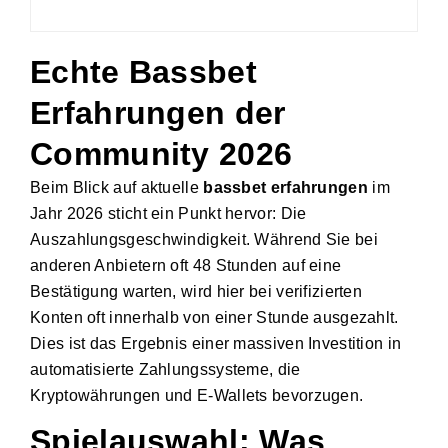
Echte Bassbet
Erfahrungen der
Community 2026
Beim Blick auf aktuelle
bassbet erfahrungen
im
Jahr 2026 sticht ein Punkt hervor: Die
Auszahlungsgeschwindigkeit. Während Sie bei
anderen Anbietern oft 48 Stunden auf eine
Bestätigung warten, wird hier bei verifizierten
Konten oft innerhalb von einer Stunde ausgezahlt.
Dies ist das Ergebnis einer massiven Investition in
automatisierte Zahlungssysteme, die
Kryptowährungen und E-Wallets bevorzugen.
Spielauswahl: Was