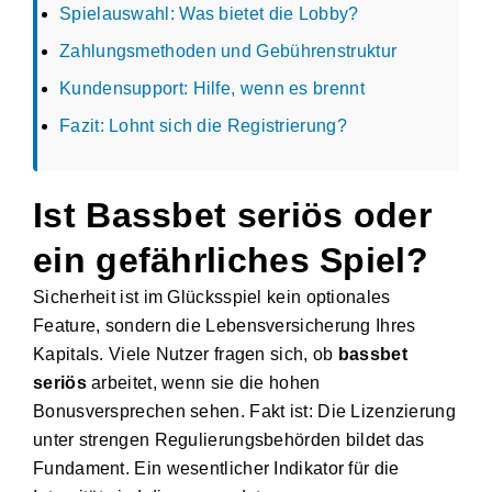
Spielauswahl: Was bietet die Lobby?
Zahlungsmethoden und Gebührenstruktur
Kundensupport: Hilfe, wenn es brennt
Fazit: Lohnt sich die Registrierung?
Ist Bassbet seriös oder
ein gefährliches Spiel?
Sicherheit ist im Glücksspiel kein optionales
Feature, sondern die Lebensversicherung Ihres
Kapitals. Viele Nutzer fragen sich, ob
bassbet
seriös
arbeitet, wenn sie die hohen
Bonusversprechen sehen. Fakt ist: Die Lizenzierung
unter strengen Regulierungsbehörden bildet das
Fundament. Ein wesentlicher Indikator für die