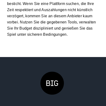
besticht. Wenn Sie eine Plattform suchen, die Ihre
Zeit respektiert und Auszahlungen nicht künstlich
verzögert, kommen Sie an diesem Anbieter kaum
vorbei. Nutzen Sie die gegebenen Tools, verwalten
Sie Ihr Budget diszipliniert und genießen Sie das
Spiel unter sicheren Bedingungen.